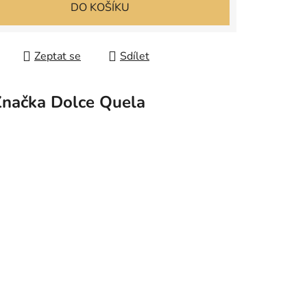
 cena:
DO KOŠÍKU
Zeptat se
Sdílet
Značka
Dolce Quela