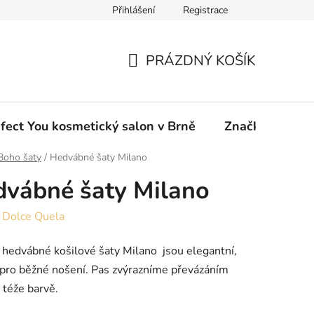
Přihlášení
Registrace
ou eshop
PRÁZDNÝ KOŠÍK
NÁKUPNÍ
KOŠÍK
fect You kosmetický salon v Brně
Značky
Boho šaty
/
Hedvábné šaty Milano
vábné šaty Milano
:
Dolce Quela
hedvábné košilové šaty Milano jsou elegantní,
pro běžné nošení. Pas zvýrazníme převázáním
 téže barvě.