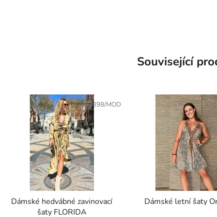
Související pr
Kód:
1398/MOD
Kód
Dámské hedvábné zavinovací
Dámské letní šaty O
šaty FLORIDA