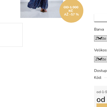
OD 1 900
KČ
AŽ –57 %
Barva
Velikos
Dostup
Kód:
od 1 
o