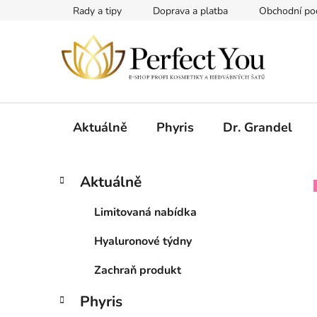
Přejít
Rady a tipy
Doprava a platba
Obchodní po
na
obsah
Aktuálně
Phyris
Dr. Grandel
P
K
Přeskočit
Aktuálně
a
kategorie
o
t
s
Limitovaná nabídka
e
t
g
Hyaluronové týdny
r
o
a
r
Zachraň produkt
i
n
e
n
Phyris