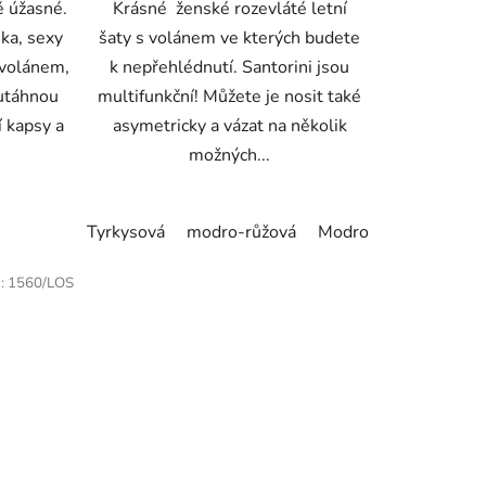
ě úžasné.
Krásné ženské rozevláté letní
nka, sexy
šaty s volánem ve kterých budete
 volánem,
k nepřehlédnutí. Santorini jsou
 utáhnou
multifunkční! Můžete je nosit také
í kapsy a
asymetricky a vázat na několik
možných...
Tyrkysová
modro-růžová
Modro žlutá
:
1560/LOS