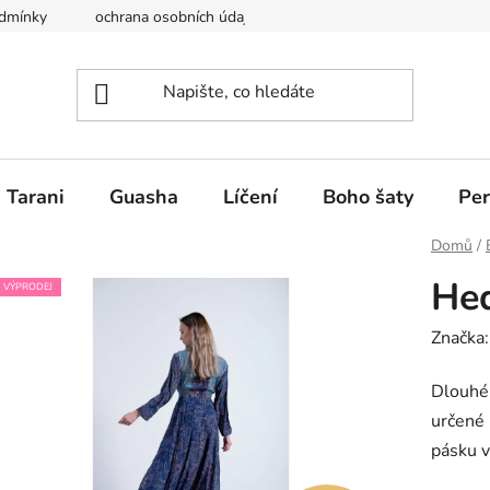
dmínky
ochrana osobních údajů
Krása a ženskost Perfect y
Tarani
Guasha
Líčení
Boho šaty
Per
Domů
/
Hed
VÝPRODEJ
Značka
Dlouhé 
určené 
pásku v