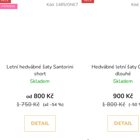
AKCE
AKCE
Kód:
1485/ONE7
Kód
VÝPRODEJ
Letní hedvábné šaty Santorini
Hedvábné letní šaty 
short
dlouhé
Skladem
Skladem
800 Kč
900 Kč
od
1 750 Kč
1 800 Kč
(až –54 %)
(–50 
DETAIL
DETAIL