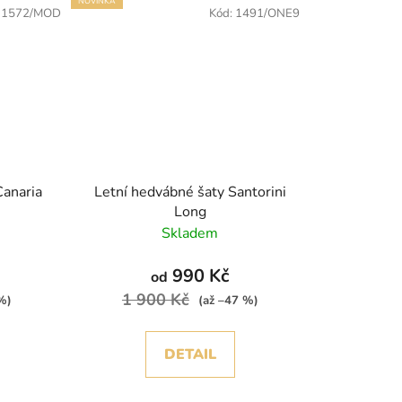
NOVINKA
:
1572/MOD
Kód:
1491/ONE9
Canaria
Letní hedvábné šaty Santorini
Long
Skladem
990 Kč
od
1 900 Kč
%)
(až –47 %)
DETAIL