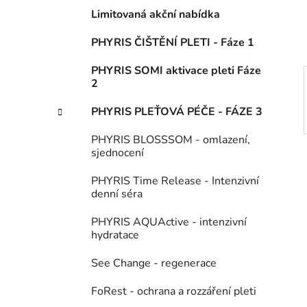
í
Limitovaná akční nabídka
p
a
PHYRIS ČIŠTĚNÍ PLETI - Fáze 1
n
PHYRIS SOMI aktivace pleti Fáze
e
2
l
PHYRIS PLEŤOVÁ PÉČE - FÁZE 3
PHYRIS BLOSSSOM - omlazení,
sjednocení
PHYRIS Time Release - Intenzivní
denní séra
PHYRIS AQUActive - intenzivní
hydratace
See Change - regenerace
FoRest - ochrana a rozzáření pleti