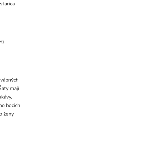
starica
%)
edvábných
Šaty mají
ukávy,
po bocích
ro ženy
.