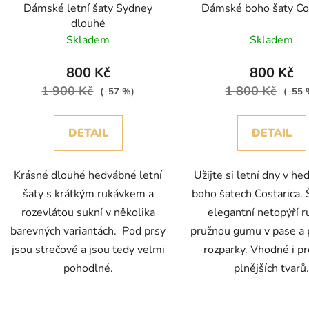
Dámské letní šaty Sydney
Dámské boho šaty Co
dlouhé
Skladem
Skladem
800 Kč
800 Kč
1 900 Kč
1 800 Kč
(–57 %)
(–55 
DETAIL
DETAIL
Krásné dlouhé hedvábné letní
Užijte si letní dny v h
šaty s krátkým rukávkem a
boho šatech Costarica. 
rozevlátou sukní v několika
elegantní netopýří r
barevných variantách. Pod prsy
pružnou gumu v pase a 
jsou strečové a jsou tedy velmi
rozparky. Vhodné i p
pohodlné.
plnějších tvarů