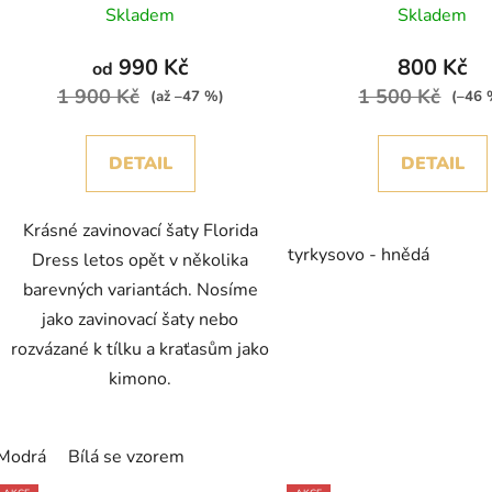
Skladem
Skladem
990 Kč
800 Kč
od
1 900 Kč
1 500 Kč
(až –47 %)
(–46 
DETAIL
DETAIL
Krásné zavinovací šaty Florida
tyrkysovo - hnědá
Dress letos opět v několika
barevných variantách. Nosíme
jako zavinovací šaty nebo
rozvázané k tílku a kraťasům jako
kimono.
Modrá
Bílá se vzorem