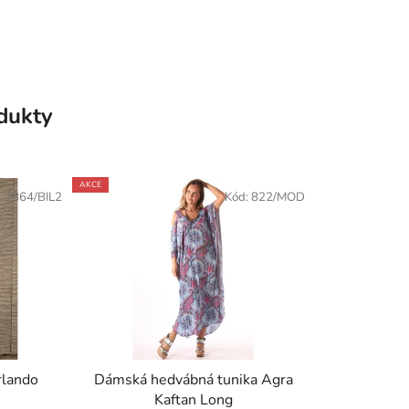
odukty
AKCE
:
1864/BIL2
Kód:
822/MOD
rlando
Dámská hedvábná tunika Agra
Kaftan Long