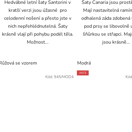
Hedvábné letní šaty Santorini v
Šaty Canaria jsou prost
kratší verzi jsou úžasné pro
Mají nastavitelná ramí
celodenní nošení a přesto jste v
odhalená záda zdobená
nich nepřehlédnutelná. Šaty
pod prsy se libovolně
krásně vlají při pohybu podél těla.
šňůrkou se střapci. Maj
Možnost...
jsou krásně...
Růžová se vzorem
Modrá
AKCE
Kód:
945/MOD4
Kód