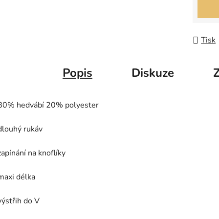
Měrná
Tisk
Popis
Diskuze
80% hedvábí 20% polyester
dlouhý rukáv
zapínání na knoflíky
maxi délka
výstřih do V