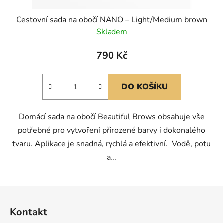
Cestovní sada na obočí NANO – Light/Medium brown
Skladem
790 Kč
DO KOŠÍKU
Domácí sada na obočí Beautiful Brows obsahuje vše
potřebné pro vytvoření přirozené barvy i dokonalého
tvaru. Aplikace je snadná, rychlá a efektivní. Vodě, potu
a...
Z
á
Kontakt
p