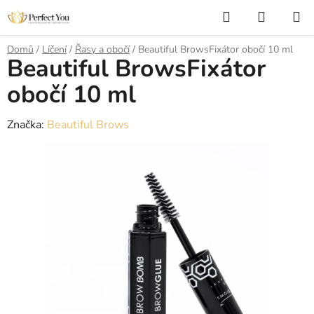
Přejít
Hledat
NÁKUP
na
KOŠÍK
obsah
Domů
/
Líčení
/
Řasy a obočí
/
Beautiful BrowsFixátor obočí 10 ml
Beautiful BrowsFixátor
obočí 10 ml
Značka:
Beautiful Brows