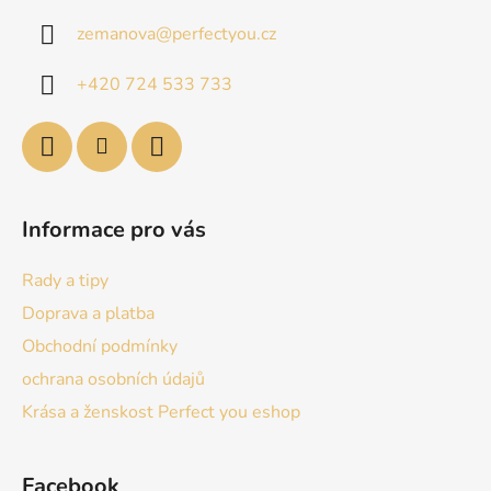
a
zemanova
@
perfectyou.cz
t
í
+420 724 533 733
Informace pro vás
Rady a tipy
Doprava a platba
Obchodní podmínky
ochrana osobních údajů
Krása a ženskost Perfect you eshop
Facebook