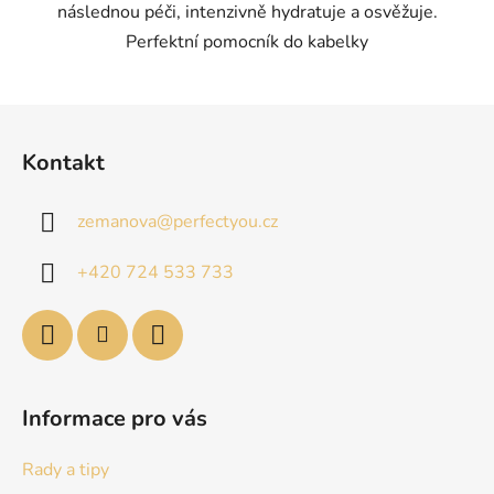
následnou péči, intenzivně hydratuje a osvěžuje.
Perfektní pomocník do kabelky
Z
á
Kontakt
p
a
zemanova
@
perfectyou.cz
t
í
+420 724 533 733
Informace pro vás
Rady a tipy