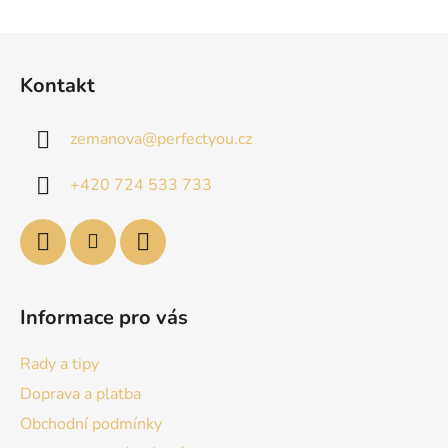
Z
á
Kontakt
p
a
zemanova
@
perfectyou.cz
t
í
+420 724 533 733
Informace pro vás
Rady a tipy
Doprava a platba
Obchodní podmínky