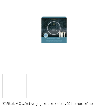
Zážitek AQUActive je jako skok do svěžího horského