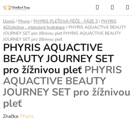
Přejít
Hledat
NÁKUP
na
KOŠÍK
obsah
Domů
/
Phyris
/
PHYRIS PLEŤOVÁ PÉČE - FÁZE 3
/
PHYRIS
AQUActive - intenzivní hydratace
/
PHYRIS AQUACTIVE BEAUTY
JOURNEY SET pro žížnivou pleť
PHYRIS AQUACTIVE BEAUTY
JOURNEY SET pro žížnivou pleť
PHYRIS AQUACTIVE
BEAUTY JOURNEY SET
pro žížnivou pleť
PHYRIS
AQUACTIVE BEAUTY
JOURNEY SET pro žížnivou
pleť
Značka:
Phyris