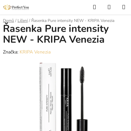
Přejít
Hledat
NÁKUP
na
KOŠÍK
obsah
Domů
/
Líčení
/
Řasenka Pure intensity NEW - KRIPA Venezia
Řasenka Pure intensity
NEW - KRIPA Venezia
Značka:
KRIPA Venezia