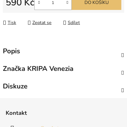
590 Kč
DO KOŠÍKU
Měrná cena:
Tisk
Zeptat se
Sdílet
Popis
Značka
KRIPA Venezia
Diskuze
Z
á
Kontakt
p
a