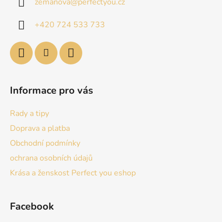
zemanova
@
perfectyou.cz
t
í
+420 724 533 733
Informace pro vás
Rady a tipy
Doprava a platba
Obchodní podmínky
ochrana osobních údajů
Krása a ženskost Perfect you eshop
Facebook