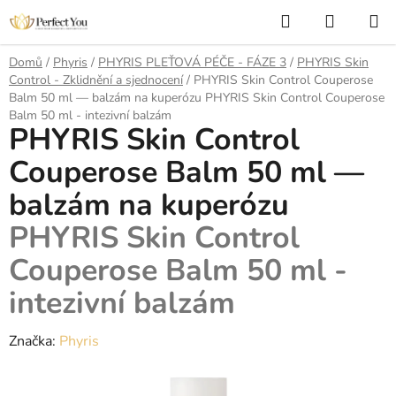
Přejít
Hledat
NÁKUP
na
KOŠÍK
obsah
Domů
/
Phyris
/
PHYRIS PLEŤOVÁ PÉČE - FÁZE 3
/
PHYRIS Skin
Control - Zklidnění a sjednocení
/
PHYRIS Skin Control Couperose
Balm 50 ml — balzám na kuperózu
PHYRIS Skin Control Couperose
Balm 50 ml - intezivní balzám
PHYRIS Skin Control
Couperose Balm 50 ml —
balzám na kuperózu
PHYRIS Skin Control
Couperose Balm 50 ml -
intezivní balzám
Značka:
Phyris