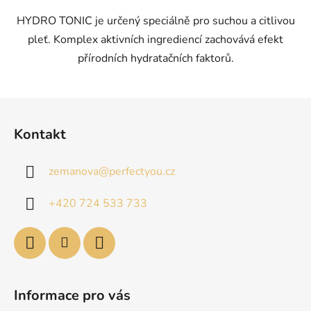
HYDRO TONIC je určený speciálně pro suchou a citlivou
pleť. Komplex aktivních ingrediencí zachovává efekt
přírodních hydratačních faktorů.
Z
á
Kontakt
p
a
zemanova
@
perfectyou.cz
t
í
+420 724 533 733
Informace pro vás