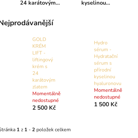
24 karátovým
kyselinou
zlatem
hyaluronovou a
alfa ilpoovou
Nejprodávanější
GOLD
Hydro
KRÉM
sérum -
LIFT -
Hydratační
liftingový
sérum s
krém s
přírodní
24
kyselinou
karátovým
hyaluronovu
zlatem
Momentálně
Momentálně
nedostupné
nedostupné
1 500 Kč
2 500 Kč
Stránka
1
z
1
-
2
položek celkem