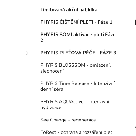
í
Limitovaná akční nabídka
p
a
PHYRIS ČIŠTĚNÍ PLETI - Fáze 1
n
PHYRIS SOMI aktivace pleti Fáze
e
2
l
PHYRIS PLEŤOVÁ PÉČE - FÁZE 3
PHYRIS BLOSSSOM - omlazení,
sjednocení
PHYRIS Time Release - Intenzivní
denní séra
PHYRIS AQUActive - intenzivní
hydratace
See Change - regenerace
FoRest - ochrana a rozzáření pleti