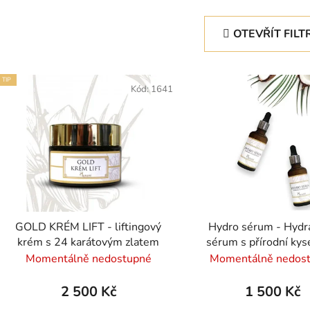
OTEVŘÍT FILT
V
TIP
ý
Kód:
1641
p
s
p
r
o
d
GOLD KRÉM LIFT - liftingový
Hydro sérum - Hydr
u
krém s 24 karátovým zlatem
sérum s přírodní kys
k
hyaluronovu
Momentálně nedostupné
Momentálně nedos
t
ů
2 500 Kč
1 500 Kč