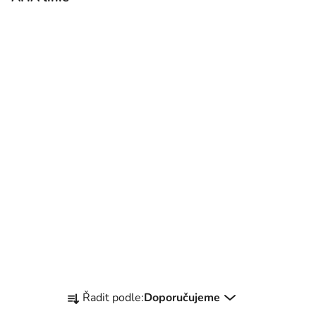
Ř
Řadit podle:
Doporučujeme
a