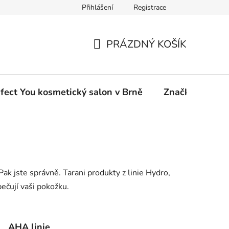
Přihlášení
Registrace
ou eshop
PRÁZDNÝ KOŠÍK
NÁKUPNÍ
KOŠÍK
fect You kosmetický salon v Brně
Značky
 Pak jste správně. Tarani produkty z linie Hydro,
ečují vaši pokožku.
AHA linie