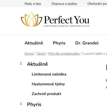
Přejít
Rady a tipy
Doprava a platba
Obchodní po
na
obsah
Aktuálně
Phyris
Dr. Grandel
Domů
/
Tarani
/
Pleť dle problematiky
/
Luxusní péče o 
P
K
Přeskočit
Aktuálně
a
kategorie
o
t
s
Limitovaná nabídka
e
t
g
Hyaluronové týdny
r
o
a
r
Zachraň produkt
i
n
e
n
Phyris