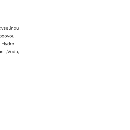
kyselinou
ipoovou.
 Hydro
ni „Vodu,