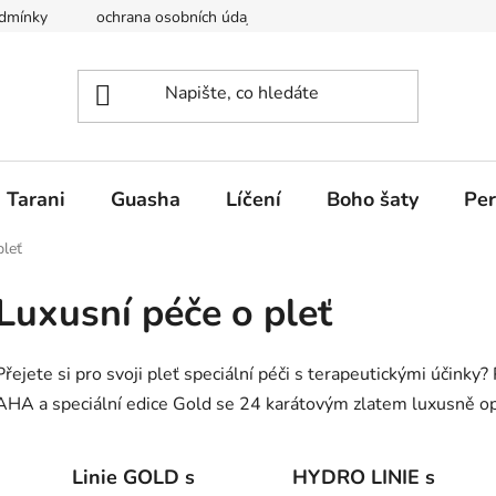
dmínky
ochrana osobních údajů
Krása a ženskost Perfect y
Tarani
Guasha
Líčení
Boho šaty
Per
pleť
Luxusní péče o pleť
Přejete si pro svoji pleť speciální péči s terapeutickými účinky?
AHA a speciální edice Gold se 24 karátovým zlatem luxusně op
Linie GOLD s
HYDRO LINIE s