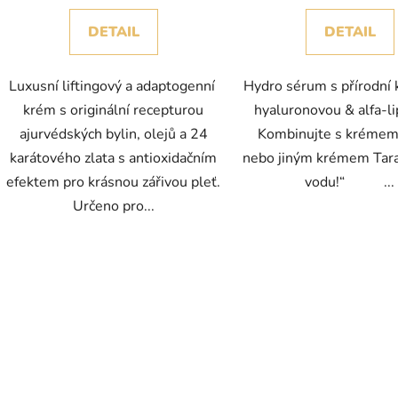
DETAIL
DETAIL
Luxusní liftingový a adaptogenní
Hydro sérum s přírodní 
krém s originální recepturou
hyaluronovou & alfa-l
ajurvédských bylin, olejů a 24
Kombinujte s krémem
karátového zlata s antioxidačním
nebo jiným krémem Tara
efektem pro krásnou zářivou pleť.
vodu!“ ...
Určeno pro...
O
v
l
á
d
a
c