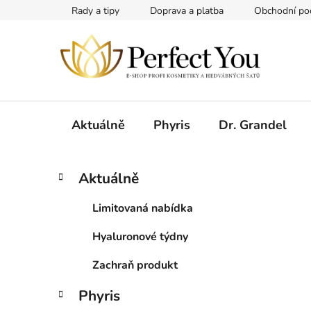
Přejít
Rady a tipy
Doprava a platba
Obchodní po
na
obsah
Aktuálně
Phyris
Dr. Grandel
P
K
Přeskočit
Aktuálně
a
kategorie
o
t
s
Limitovaná nabídka
e
t
g
Hyaluronové týdny
r
o
a
r
Zachraň produkt
i
n
e
n
Phyris