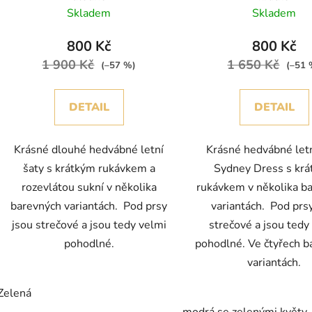
Skladem
Skladem
800 Kč
800 Kč
1 900 Kč
1 650 Kč
(–57 %)
(–51 
DETAIL
DETAIL
Krásné dlouhé hedvábné letní
Krásné hedvábné letn
šaty s krátkým rukávkem a
Sydney Dress s kr
rozevlátou sukní v několika
rukávkem v několika b
barevných variantách. Pod prsy
variantách. Pod prs
jsou strečové a jsou tedy velmi
strečové a jsou tedy
pohodlné.
pohodlné. Ve čtyřech b
variantách.
Zelená