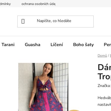
dmínky
ochrana osobních údajů
Krása a ženskost Perfect y
Tarani
Guasha
Líčení
Boho šaty
Per
Domů
/
Dám
Tro
Značka
Hedvábn
nastavi