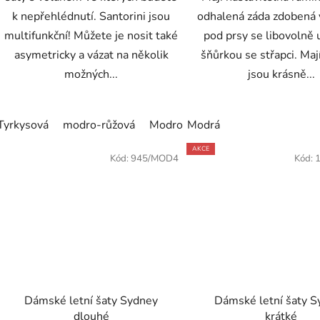
k nepřehlédnutí. Santorini jsou
odhalená záda zdobená
multifunkční! Můžete je nosit také
pod prsy se libovolně
asymetricky a vázat na několik
šňůrkou se střapci. Maj
možných...
jsou krásně...
Tyrkysová
modro-růžová
Modro žlutá
Modrá
AKCE
Kód:
945/MOD4
Kód:
Dámské letní šaty Sydney
Dámské letní šaty 
dlouhé
krátké