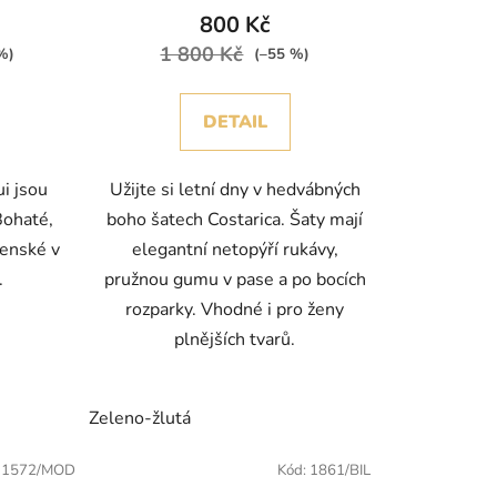
800 Kč
1 800 Kč
%)
(–55 %)
DETAIL
i jsou
Užijte si letní dny v hedvábných
Bohaté,
boho šatech Costarica. Šaty mají
ženské v
elegantní netopýří rukávy,
h.
pružnou gumu v pase a po bocích
rozparky. Vhodné i pro ženy
plnějších tvarů.
Zeleno-žlutá
:
1572/MOD
Kód:
1861/BIL