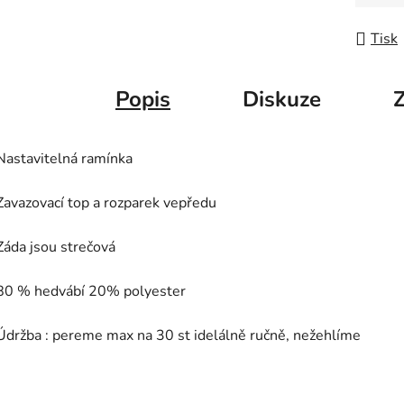
Tisk
Popis
Diskuze
Nastavitelná ramínka
Zavazovací top a rozparek vepředu
Záda jsou strečová
80 % hedvábí 20% polyester
Údržba : pereme max na 30 st idelálně ručně, nežehlíme