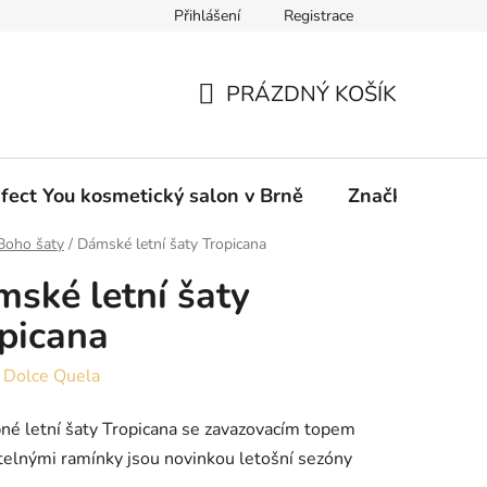
Přihlášení
Registrace
ou eshop
PRÁZDNÝ KOŠÍK
NÁKUPNÍ
KOŠÍK
fect You kosmetický salon v Brně
Značky
Boho šaty
/
Dámské letní šaty Tropicana
ské letní šaty
picana
:
Dolce Quela
é letní šaty Tropicana se zavazovacím topem
telnými ramínky jsou novinkou letošní sezóny