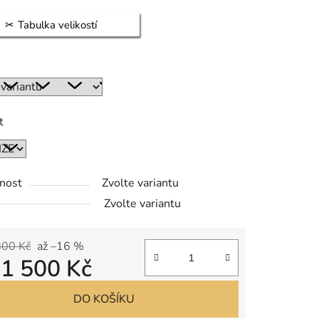
Tabulka velikostí
t
nost
Zvolte variantu
Zvolte variantu
800 Kč
až –16 %
d
1 500 Kč
 cena:
DO KOŠÍKU