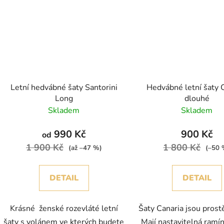
Letní hedvábné šaty Santorini
Hedvábné letní šaty 
Long
dlouhé
Skladem
Skladem
990 Kč
900 Kč
od
1 900 Kč
1 800 Kč
(až –47 %)
(–50 
DETAIL
DETAIL
Krásné ženské rozevláté letní
Šaty Canaria jsou prost
šaty s volánem ve kterých budete
Mají nastavitelná ramí