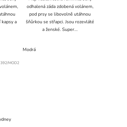
 volánem,
odhalená záda zdobená volánem,
 utáhnou
pod prsy se libovolně utáhnou
í kapsy a
šňůrkou se střapci. Jsou rozevláté
a ženské. Super...
Modrá
1392/MOD2
Sydney