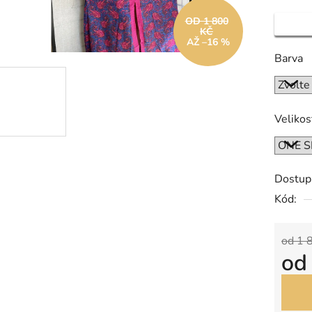
OD 1 800
KČ
AŽ –16 %
Barva
Velikos
Dostup
Kód:
od 1 
o
Měrná