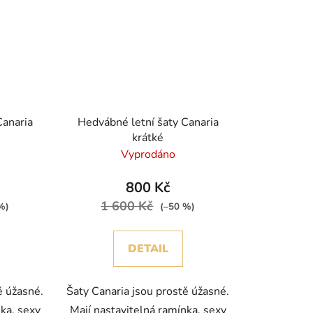
Canaria
Hedvábné letní šaty Canaria
krátké
Vyprodáno
800 Kč
1 600 Kč
%)
(–50 %)
DETAIL
ě úžasné.
Šaty Canaria jsou prostě úžasné.
nka, sexy
Mají nastavitelná ramínka, sexy