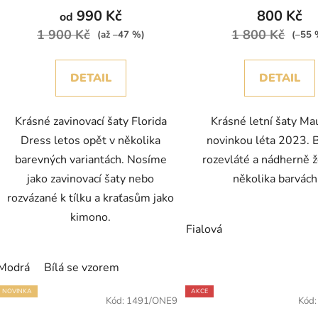
990 Kč
800 Kč
od
1 900 Kč
1 800 Kč
(až –47 %)
(–55 
DETAIL
DETAIL
Krásné zavinovací šaty Florida
Krásné letní šaty Mau
Dress letos opět v několika
novinkou léta 2023. 
barevných variantách. Nosíme
rozevláté a nádherně 
jako zavinovací šaty nebo
několika barvác
rozvázané k tílku a kraťasům jako
kimono.
Fialová
Modrá
Bílá se vzorem
NOVINKA
AKCE
Kód:
1491/ONE9
Kód