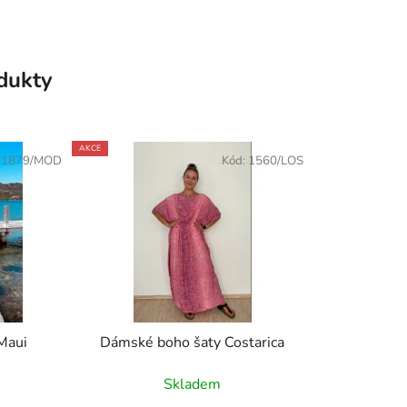
odukty
AKCE
:
1879/MOD
Kód:
1560/LOS
Maui
Dámské boho šaty Costarica
Skladem