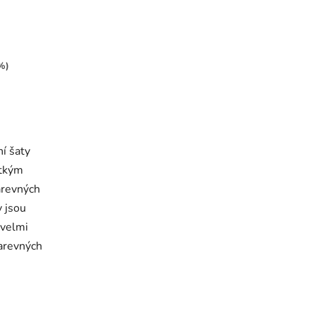
%)
í šaty
átkým
arevných
y jsou
 velmi
arevných