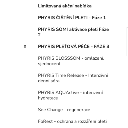
í
Limitovaná akční nabídka
p
a
PHYRIS ČIŠTĚNÍ PLETI - Fáze 1
n
PHYRIS SOMI aktivace pleti Fáze
e
2
l
PHYRIS PLEŤOVÁ PÉČE - FÁZE 3
PHYRIS BLOSSSOM - omlazení,
sjednocení
PHYRIS Time Release - Intenzivní
denní séra
PHYRIS AQUActive - intenzivní
hydratace
See Change - regenerace
FoRest - ochrana a rozzáření pleti