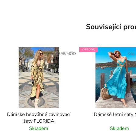
Související pr
VÝPRODEJ
Kód:
1398/MOD
Kód
Dámské hedvábné zavinovací
Dámské letní šaty 
šaty FLORIDA
Skladem
Skladem