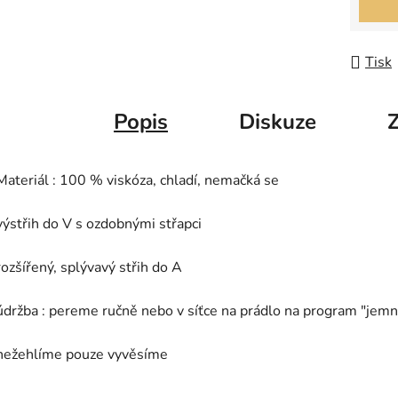
Tisk
Popis
Diskuze
Materiál : 100 % viskóza, chladí, nemačká se
výstřih do V s ozdobnými střapci
rozšířený, splývavý střih do A
údržba : pereme ručně nebo v síťce na prádlo na program "jemn
nežehlíme pouze vyvěsíme