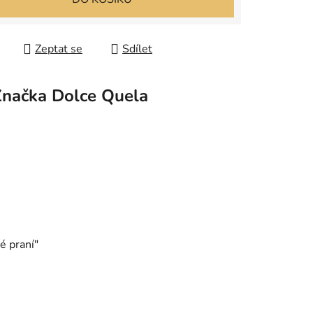
Zeptat se
Sdílet
Značka
Dolce Quela
é praní"