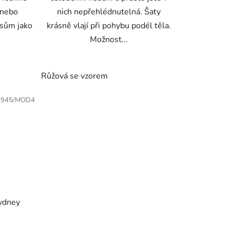
 nebo
nich nepřehlédnutelná. Šaty
asům jako
krásně vlají při pohybu podél těla.
Možnost...
Růžová se vzorem
:
945/MOD4
Sydney