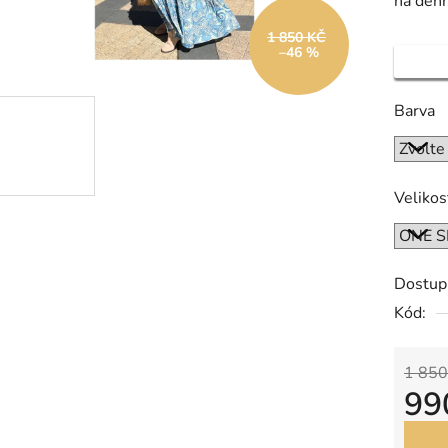
na denn
1 850 KČ
–46 %
Barva
Velikos
Dostup
Kód:
1 850
99
Měrná