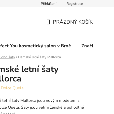
Přihlášení
Registrace
ou eshop
PRÁZDNÝ KOŠÍK
NÁKUPNÍ
KOŠÍK
fect You kosmetický salon v Brně
Značky
Boho šaty
/
Dámské letní šaty Mallorca
ské letní šaty
lorca
:
Dolce Quela
 letní šaty Mallorca jsou novým modelem z
olce Quela. Šaty jsou velmi ženské a pohodlné