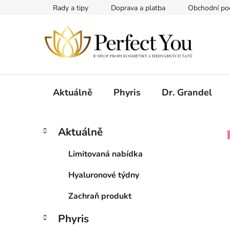
Přejít
Rady a tipy
Doprava a platba
Obchodní po
na
obsah
Aktuálně
Phyris
Dr. Grandel
P
K
Přeskočit
Aktuálně
a
kategorie
o
t
s
Limitovaná nabídka
e
t
g
Hyaluronové týdny
r
o
a
r
Zachraň produkt
i
n
e
n
Phyris