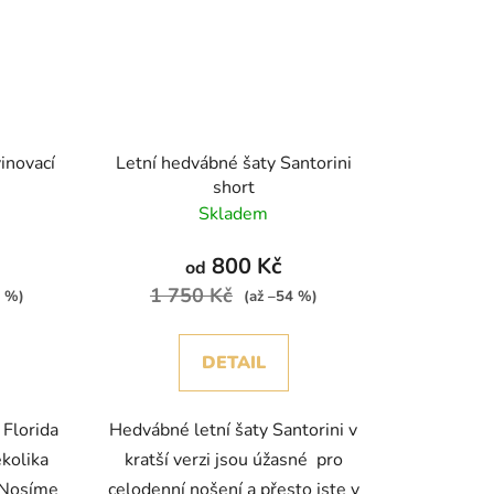
inovací
Letní hedvábné šaty Santorini
short
Skladem
800 Kč
od
1 750 Kč
7 %)
(až –54 %)
DETAIL
 Florida
Hedvábné letní šaty Santorini v
ěkolika
kratší verzi jsou úžasné pro
 Nosíme
celodenní nošení a přesto jste v