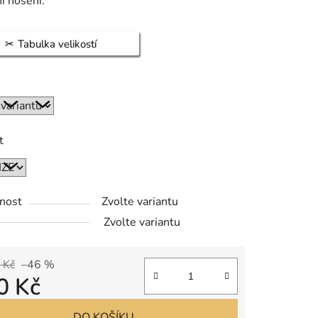
í nošení.
Tabulka velikostí
t
nost
Zvolte variantu
Zvolte variantu
 Kč
–46 %
0 Kč
 cena:
DO KOŠÍKU