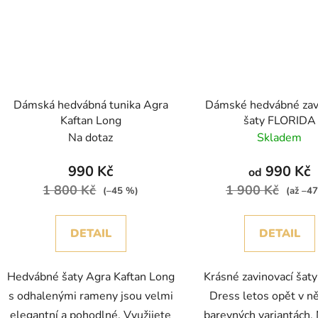
Dámská hedvábná tunika Agra
Dámské hedvábné zav
Kaftan Long
šaty FLORIDA
Na dotaz
Skladem
990 Kč
990 Kč
od
1 800 Kč
1 900 Kč
(–45 %)
(až –4
DETAIL
DETAIL
Hedvábné šaty Agra Kaftan Long
Krásné zavinovací šaty
s odhalenými rameny jsou velmi
Dress letos opět v n
elegantní a pohodlné. Využijete
barevných variantách.