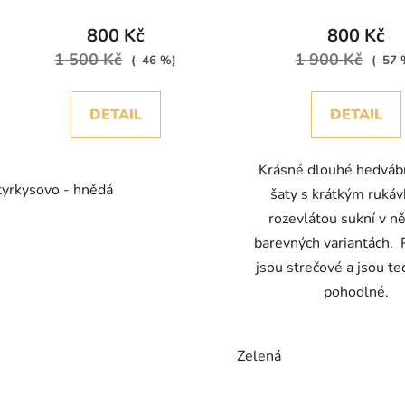
800 Kč
800 Kč
1 500 Kč
1 900 Kč
(–46 %)
(–57 
DETAIL
DETAIL
Krásné dlouhé hedvábn
tyrkysovo - hnědá
šaty s krátkým ruká
rozevlátou sukní v ně
barevných variantách. 
jsou strečové a jsou te
pohodlné.
Zelená