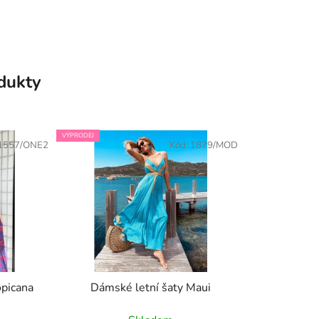
odukty
VÝPRODEJ
1557/ONE2
Kód:
1879/MOD
opicana
Dámské letní šaty Maui