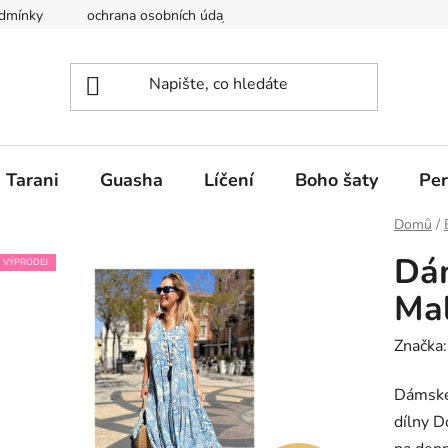
dmínky
ochrana osobních údajů
Krása a ženskost Perfect y
Tarani
Guasha
Líčení
Boho šaty
Per
Domů
/
Dám
VÝPRODEJ
Mal
Značka
Dámské
dílny D