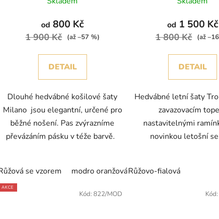
Skladem
Skladem
800 Kč
1 500 Kč
od
od
1 900 Kč
1 800 Kč
(až –57 %)
(až –1
DETAIL
DETAIL
Dlouhé hedvábné košilové šaty
Hedvábné letní šaty Tro
Milano jsou elegantní, určené pro
zavazovacím top
běžné nošení. Pas zvýrazníme
nastavitelnými ramín
převázáním pásku v téže barvě.
novinkou letošní s
Růžová se vzorem
modro oranžová
Růžovo-fialová
AKCE
Kód:
822/MOD
Kód