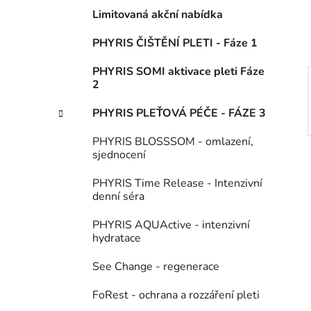
í
Limitovaná akční nabídka
p
a
PHYRIS ČIŠTĚNÍ PLETI - Fáze 1
n
PHYRIS SOMI aktivace pleti Fáze
e
2
l
PHYRIS PLEŤOVÁ PÉČE - FÁZE 3
PHYRIS BLOSSSOM - omlazení,
sjednocení
PHYRIS Time Release - Intenzivní
denní séra
PHYRIS AQUActive - intenzivní
hydratace
See Change - regenerace
FoRest - ochrana a rozzáření pleti