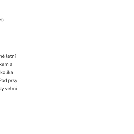
%)
é letní
vkem a
kolika
Pod prsy
dy velmi