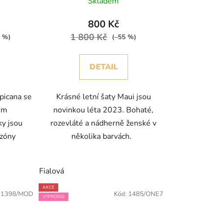
Skladem
800 Kč
1 800 Kč
6 %)
(–55 %)
DETAIL
picana se
Krásné letní šaty Maui jsou
em
novinkou léta 2023. Bohaté,
ky jsou
rozevláté a nádherně ženské v
ezóny
několika barvách.
Fialová
AKCE
:
1398/MOD
Kód:
1485/ONE7
VÝPRODEJ