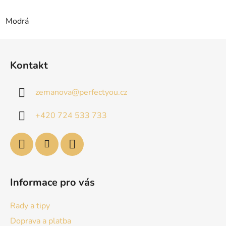
Modrá
Z
á
Kontakt
p
a
zemanova
@
perfectyou.cz
t
í
+420 724 533 733
Informace pro vás
Rady a tipy
Doprava a platba