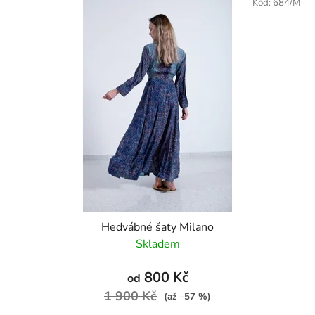
Kód:
684/M
Hedvábné šaty Milano
Skladem
800 Kč
od
1 900 Kč
(až –57 %)