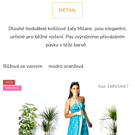
DETAIL
Dlouhé hedvábné košilové šaty Milano jsou elegantní,
určené pro běžné nošení. Pas zvýrazníme převázáním
pásku v téže barvě.
Růžová se vzorem
modro oranžová
AKCE
Kód:
1485/ONE7
VÝPRODEJ