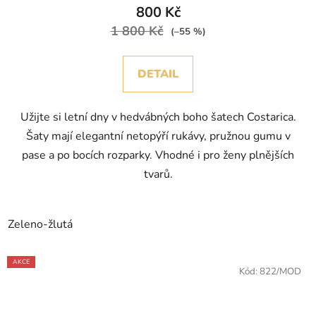
800 Kč
1 800 Kč
(–55 %)
DETAIL
Užijte si letní dny v hedvábných boho šatech Costarica.
Šaty mají elegantní netopýří rukávy, pružnou gumu v
pase a po bocích rozparky. Vhodné i pro ženy plnějších
tvarů.
Zeleno-žlutá
AKCE
Kód:
822/MOD