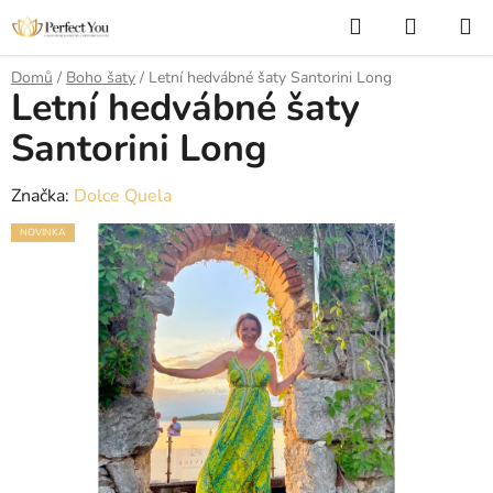
Přejít
Hledat
NÁKUP
na
KOŠÍK
obsah
Domů
/
Boho šaty
/
Letní hedvábné šaty Santorini Long
Letní hedvábné šaty
Santorini Long
Značka:
Dolce Quela
NOVINKA