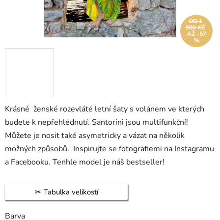
OD 1
900 KČ
AŽ –57
%
Krásné ženské rozevláté letní šaty s volánem ve kterých
budete k nepřehlédnutí. Santorini jsou multifunkční!
Můžete je nosit také asymetricky a vázat na několik
možných způsobů. Inspirujte se fotografiemi na Instagramu
a Facebooku. Tenhle model je náš bestseller!
Tabulka velikostí
Barva