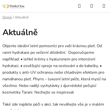
Přejít
Hledat
NÁKUP
na
KOŠÍK
obsah
Domů
/
Aktuálně
Aktuálně
Objevte ideální letní pomocníci pro vaši krásnou pleť. Od
ranní hydratace po večerní zklidnění.
Doporučujeme
například: • lehké krémy s hyaluronem pro intenzivní
hydrataci, • osvěžující spreje na cestování a do kabelky, •
produkty s anti-UV ochranou nebo chladivým efektem pro
namáhanou pleť. Phyris – luxusní letní péče, která myslí na
všechno. Nebo raději vychytávky z ájurvédské pečujicí
kosmetiky Tarani. Nechejte se inspirovat
Také zde najdete péči v akci, tak neváhejte vše je v malém