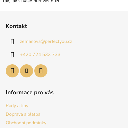
tak, jak si vaše pleť zaslouží.
Z
á
Kontakt
p
a
zemanova
@
perfectyou.cz
t
í
+420 724 533 733
Informace pro vás
Rady a tipy
Doprava a platba
Obchodní podmínky