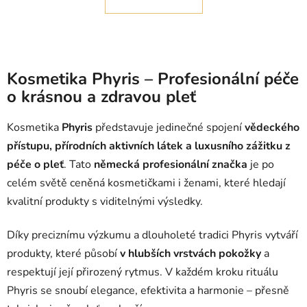
á
o
d
v
a
á
c
n
í
í
Kosmetika Phyris – Profesionální péče
p
r
o krásnou a zdravou pleť
v
k
Kosmetika
Phyris
představuje jedinečné spojení
vědeckého
y
přístupu, přírodních aktivních látek a luxusního zážitku z
v
péče o pleť
. Tato
německá profesionální značka
je po
ý
p
celém světě ceněná kosmetičkami i ženami, které hledají
i
kvalitní produkty s viditelnými výsledky.
s
u
Díky preciznímu výzkumu a dlouholeté tradici Phyris vytváří
produkty, které působí
v hlubších vrstvách pokožky
a
respektují její přirozený rytmus. V každém kroku rituálu
Phyris se snoubí elegance, efektivita a harmonie – přesně