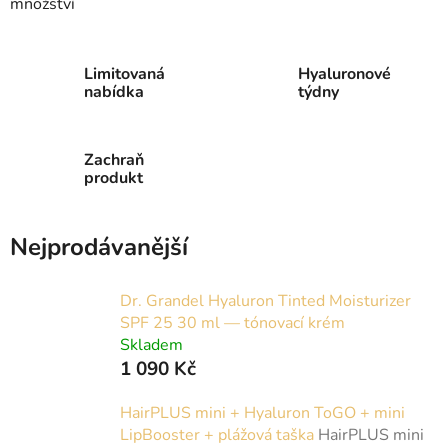
množství
Limitovaná
Hyaluronové
nabídka
týdny
Zachraň
produkt
Nejprodávanější
Dr. Grandel Hyaluron Tinted Moisturizer
SPF 25 30 ml — tónovací krém
Skladem
1 090 Kč
HairPLUS mini + Hyaluron ToGO + mini
LipBooster + plážová taška
HairPLUS mini