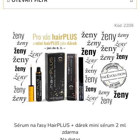
OTEVŘÍT FILTR
n
í
V
p
ý
Kód:
2209
r
p
o
i
d
s
u
p
k
r
t
o
ů
d
u
k
t
ů
Sérum na řasy HairPLUS + dárek mini sérum 2 ml
zdarma
Na dotaz