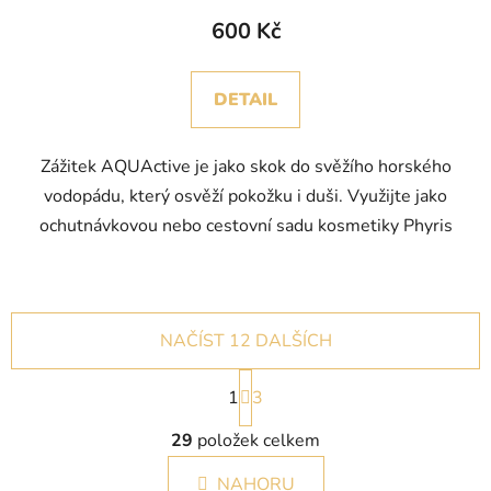
600 Kč
DETAIL
Zážitek AQUActive je jako skok do svěžího horského
vodopádu, který osvěží pokožku i duši. Využijte jako
ochutnávkovou nebo cestovní sadu kosmetiky Phyris
NAČÍST 12 DALŠÍCH
S
1
t
3
r
O
á
29
položek celkem
v
n
l
k
NAHORU