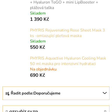
+ Hyaluron ToGO + mini LipBooster +
plážová taška
Skladem
1 390 Kč
PHYRIS Rejuvenating Rose Sheet Mask 3
ks -omlazující pleťová maska
Skladem
550 Kč
PHYRIS Aquactive Hyaluron Cooling Mask
50 ml maska pro intenzivní hydrataci
Na objednávku
690 Kč
Ř
Řadit podle:
Doporučujeme
a
z
e