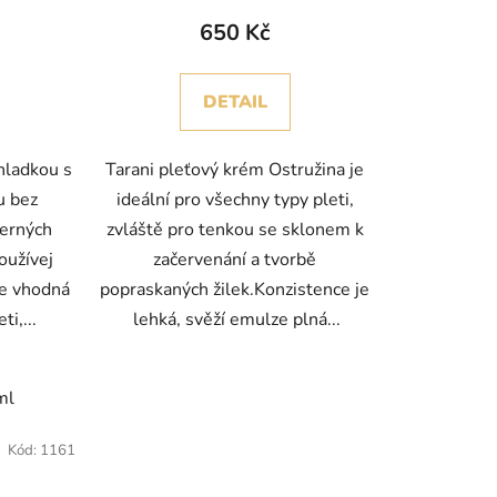
650 Kč
DETAIL
 hladkou s
Tarani pleťový krém Ostružina je
u bez
ideální pro všechny typy pleti,
černých
zvláště pro tenkou se sklonem k
oužívej
začervenání a tvorbě
je vhodná
popraskaných žilek.Konzistence je
i,...
lehká, svěží emulze plná...
ml
Kód:
1161