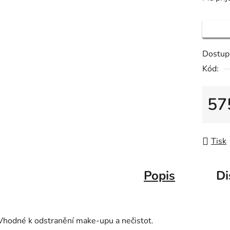
Dostup
Kód:
57
Měrná
Tisk
Popis
Di
Vhodné k odstranění make-upu a nečistot.