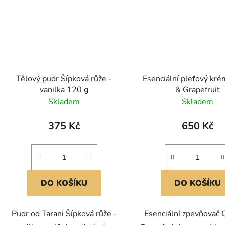
Tělový pudr Šípková růže -
Esenciální pleťový kré
vanilka 120 g
& Grapefruit
Skladem
Skladem
375 Kč
650 Kč
DO KOŠÍKU
DO KOŠÍKU
Pudr od Tarani Šípková růže -
Esenciální zpevňovač 