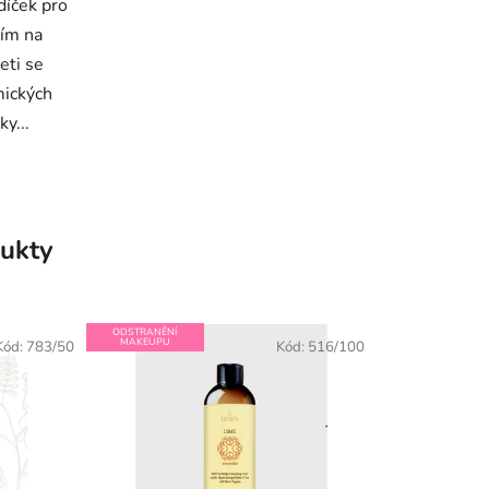
díček pro
ním na
eti se
mických
ky...
ukty
ODSTRANĚNÍ
MAKEUPU
Kód:
783/50
Kód:
516/100