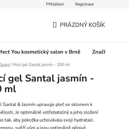
Přihlášení
Registrace
ou eshop
PRÁZDNÝ KOŠÍK
NÁKUPNÍ
KOŠÍK
fect You kosmetický salon v Brně
Značky
Tarani
/
Mycí gel Santal jasmín - 200 ml
í gel Santal jasmín -
0 ml
l Santal & Jasmín upravuje pleť se sklonem k
ivělosti. Je optimálně vstřebatelný a jeho složení
no tak, aby pokožka uchovávala svoji hydrataci.
emnou, svěží vůni a jsou optimálně pěnivé.