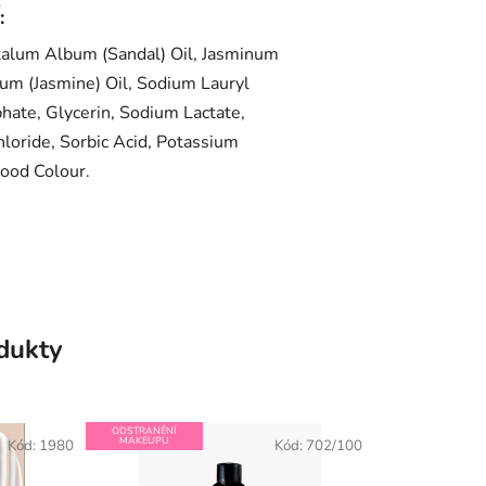
:
alum Album (Sandal) Oil, Jasminum
rum (Jasmine) Oil, Sodium Lauryl
hate, Glycerin, Sodium Lactate,
loride, Sorbic Acid, Potassium
Food Colour.
odukty
ODSTRANĚNÍ
MAKEUPU
Kód:
1980
Kód:
702/100