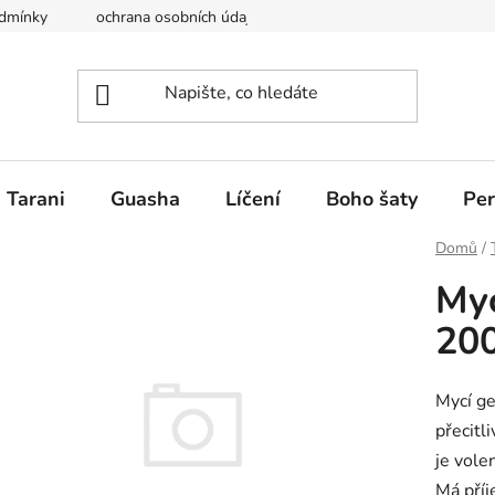
dmínky
ochrana osobních údajů
Krása a ženskost Perfect y
Tarani
Guasha
Líčení
Boho šaty
Per
Domů
/
Myc
20
Mycí ge
přecitl
je vole
Má příj