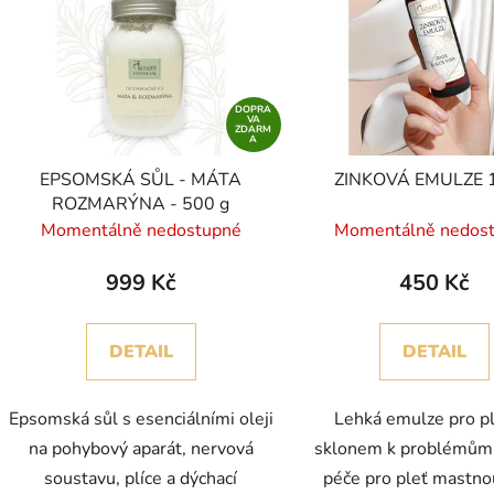
DOPRA
VA
ZDARM
A
EPSOMSKÁ SŮL - MÁTA
ZINKOVÁ EMULZE 
ROZMARÝNA - 500 g
Momentálně nedostupné
Momentálně nedos
999 Kč
450 Kč
DETAIL
DETAIL
Epsomská sůl s esenciálními oleji
Lehká emulze pro pl
na pohybový aparát, nervová
sklonem k problémům.
soustavu, plíce a dýchací
péče pro pleť mastn