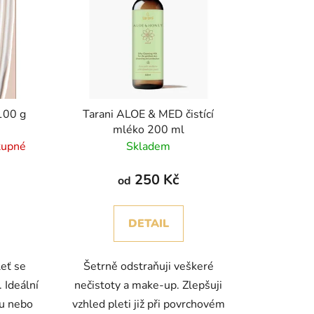
100 g
Tarani ALOE & MED čistící
mléko 200 ml
tupné
Skladem
250 Kč
od
DETAIL
eť se
Šetrně odstraňuji veškeré
 Ideální
nečistoty a make-up. Zlepšuji
ou nebo
vzhled pleti již při povrchovém