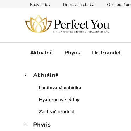
Přejít
Rady a tipy
Doprava a platba
Obchodní po
na
obsah
Aktuálně
Phyris
Dr. Grandel
P
K
Přeskočit
Aktuálně
a
kategorie
o
t
s
Limitovaná nabídka
e
t
g
Hyaluronové týdny
r
o
a
r
Zachraň produkt
i
n
e
n
Phyris