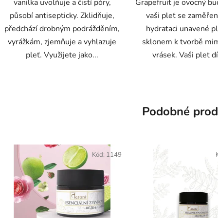
vanilka uvolňuje a čistí póry,
Grapefruit je ovocný bu
působí antisepticky. Zklidňuje,
vaši pleť se zaměře
předchází drobným podrážděním,
hydrataci unavené pl
vyrážkám, zjemňuje a vyhlazuje
sklonem k tvorbě mi
pleť. Využijete jako...
vrásek. Vaši pleť dí
Podobné prod
Kód:
1149