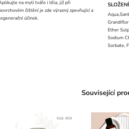
Aplikujte na mytí tváře i těla, již při
SLOŽENÍ
povrchovém čištění je zde výrazný zpevňující a
Aqua,Sant
regenerační účinek.
Grandiflo
Ether Sulp
Sodium Ch
Sorbate, 
Související pr
Kód:
404