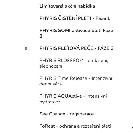
í
Limitovaná akční nabídka
p
a
PHYRIS ČIŠTĚNÍ PLETI - Fáze 1
n
PHYRIS SOMI aktivace pleti Fáze
e
2
l
PHYRIS PLEŤOVÁ PÉČE - FÁZE 3
PHYRIS BLOSSSOM - omlazení,
sjednocení
PHYRIS Time Release - Intenzivní
denní séra
PHYRIS AQUActive - intenzivní
hydratace
See Change - regenerace
FoRest - ochrana a rozzáření pleti