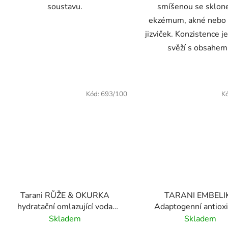
soustavu.
smíšenou se sklon
ekzémum, akné nebo 
jizviček. Konzistence j
svěží s obsahem.
Kód:
693/100
K
Tarani RŮŽE & OKURKA
TARANI EMBELI
hydratační omlazující voda
Adaptogenní antioxi
100/200/500 ml
tonikum 200/500
Skladem
Skladem