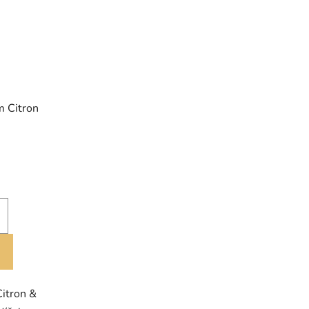
m Citron
Citron &