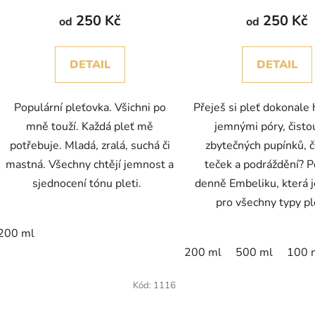
250 Kč
250 Kč
od
od
DETAIL
DETAIL
Populární pleťovka. Všichni po
Přeješ si pleť dokonale
mně touží. Každá pleť mě
jemnými póry, čisto
potřebuje. Mladá, zralá, suchá či
zbytečných pupínků, 
mastná. Všechny chtějí jemnost a
teček a podráždění? P
sjednocení tónu pleti.
denně Embeliku, která 
pro všechny typy plet
200 ml
200 ml
500 ml
100 
Kód:
1116