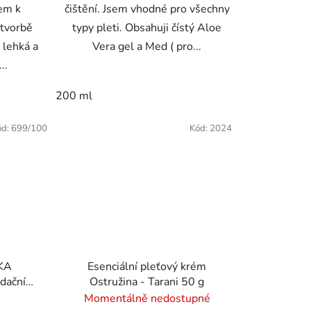
em k
čištění. Jsem vhodné pro všechny
tvorbě
typy pleti. Obsahuji čístý Aloe
e lehká a
Vera gel a Med ( pro...
..
200 ml
ód:
699/100
Kód:
2024
KA
Esenciální pleťový krém
dační
Ostružina - Tarani 50 g
 ml
Momentálně nedostupné