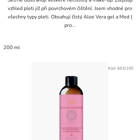
Šetrně odstraňuji veškeré nečistoty a make-up. Zlepšuji
vzhled pleti již při povrchovém čištění. Jsem vhodné pro
všechny typy pleti. Obsahuji čístý Aloe Vera gel a Med (
pro...
200 ml
Kód:
693/100