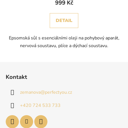
999 Kč
DETAIL
Epsomská sůl s esenciálními oleji na pohybový aparát,
nervová soustavu, plíce a dýchací soustavu.
Z
á
Kontakt
p
a
zemanova
@
perfectyou.cz
t
í
+420 724 533 733