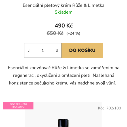
Esenciální pleťový krém Růže & Limetka
Skladem
490 Kč
650 Kč
(–24 %)
DO KOŠÍKU
Esenciální zpevňovač Růže & Limetka se zaměřením na
regeneraci, okysličení a omlazení pleti. Našlehaná
konzistence pečujícího krému vás nadchne svoji vůní.
ODSTRANĚNÍ
MAKEUPU
Kód:
702/100