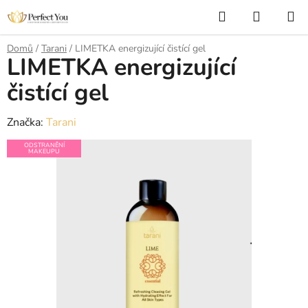
Přejít
Hledat
NÁKUP
na
KOŠÍK
obsah
Domů
/
Tarani
/
LIMETKA energizující čistící gel
LIMETKA energizující
čistící gel
Značka:
Tarani
ODSTRANĚNÍ
MAKEUPU